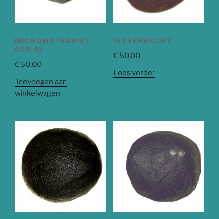
MICROMETEORIET
UITVERKOCHT
029-01
€
50,00
€
50,00
Lees verder
Toevoegen aan
winkelwagen