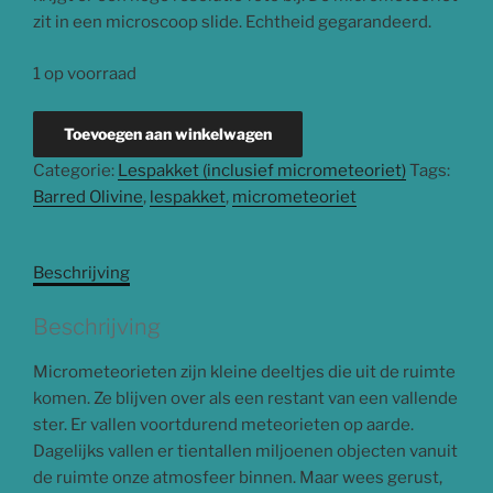
zit in een microscoop slide. Echtheid gegarandeerd.
1 op voorraad
Micrometeoriet
Toevoegen aan winkelwagen
2024-
Categorie:
Lespakket (inclusief micrometeoriet)
Tags:
03
Barred Olivine
,
lespakket
,
micrometeoriet
aantal
Beschrijving
Beschrijving
Micrometeorieten zijn kleine deeltjes die uit de ruimte
komen. Ze blijven over als een restant van een vallende
ster. Er vallen voortdurend meteorieten op aarde.
Dagelijks vallen er tientallen miljoenen objecten vanuit
de ruimte onze atmosfeer binnen. Maar wees gerust,