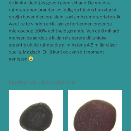
de kleine deeltjes geven geen schade. De meeste
ruimtestenen branden volledig op tijdens hun vlucht
en zijn bovendien erg klein, zoals micrometeorieten. Ik
weet ze te vinden en ik kan ze herkennen onder de
microscoop. 100% echtheid garantie. Van de 8 miljard
mensen op aarde zie ik dan als eerste dit unieke
steentje uit de ruimte die al minstens 4,5 miljard jaar
oud is. Magisch! En jij kunt ook van dit moment
genieten
Gerelateerde producten