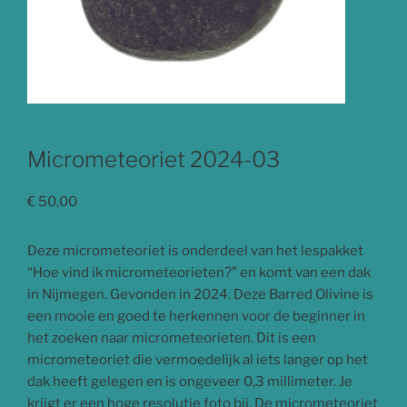
Micrometeoriet 2024-03
€
50,00
Deze micrometeoriet is onderdeel van het lespakket
“Hoe vind ik micrometeorieten?” en komt van een dak
in Nijmegen. Gevonden in 2024. Deze Barred Olivine is
een mooie en goed te herkennen voor de beginner in
het zoeken naar micrometeorieten. Dit is een
micrometeoriet die vermoedelijk al iets langer op het
dak heeft gelegen en is ongeveer 0,3 millimeter. Je
krijgt er een hoge resolutie foto bij. De micrometeoriet