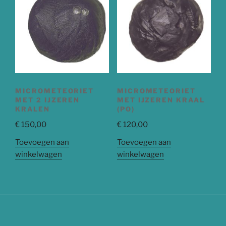
MICROMETEORIET
MICROMETEORIET
MET 2 IJZEREN
MET IJZEREN KRAAL
KRALEN
(PO)
€
150,00
€
120,00
Toevoegen aan
Toevoegen aan
winkelwagen
winkelwagen