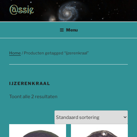
Ga
naar
de
ASTRIDEEUWES.NL
@strideeuwes.nl Micrometeorieten en sterrenstof – Astrid Eeuwes
inhoud
Menu
Home
/ Producten getagged “ijzerenkraal”
IJZERENKRAAL
Toont alle 2 resultaten