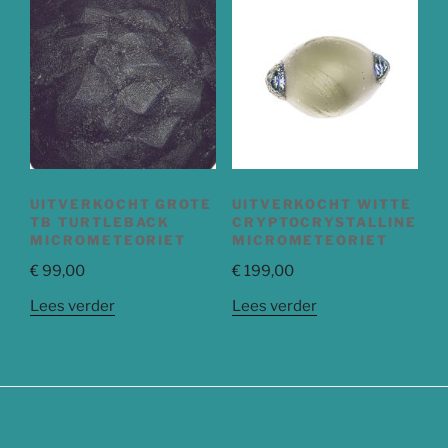
UITVERKOCHT GROTE
UITVERKOCHT WITTE
TB TURTLEBACK
CRYPTOCRYSTALLINE
MICROMETEORIET
MICROMETEORIET
€
99,00
€
199,00
Lees verder
Lees verder