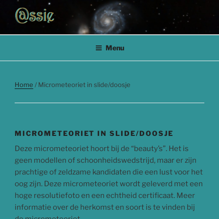
Ga
naar
de
ASTRIDEEUWES.NL
@strideeuwes.nl Micrometeorieten en sterrenstof – Astrid Eeuwes
inhoud
Menu
Home
/ Micrometeoriet in slide/doosje
MICROMETEORIET IN SLIDE/DOOSJE
Deze micrometeoriet hoort bij de “beauty’s”. Het is
geen modellen of schoonheidswedstrijd, maar er zijn
prachtige of zeldzame kandidaten die een lust voor het
oog zijn. Deze micrometeoriet wordt geleverd met een
hoge resolutiefoto en een echtheid certificaat. Meer
informatie over de herkomst en soort is te vinden bij