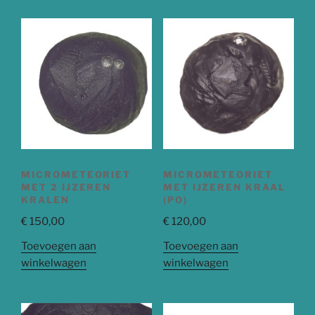
MICROMETEORIET
MICROMETEORIET
MET 2 IJZEREN
MET IJZEREN KRAAL
KRALEN
(PO)
€
150,00
€
120,00
Toevoegen aan
Toevoegen aan
winkelwagen
winkelwagen